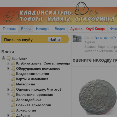
Главная
Блоги
Находки
Видео
Аукцион Клуб Клада
Фот
Автор:
Вовка (karim74
Курган
Звание: Еще не опр
Металлоискатель: X-
Блоги
Все блоги
оцените находку п
Клубная жизнь. Слеты, мероприятия
Оборудование поисковое
Кладоискательство
Карты и навигация
Метеориты
Оцените находку. Что это?
Коллекционирование
Золотодобыча
Военная археология
Археология
Дайвинг