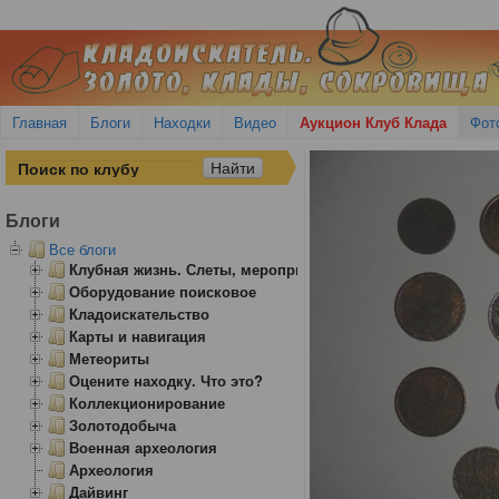
Главная
Блоги
Находки
Видео
Аукцион Клуб Клада
Фот
Блоги
Все блоги
Клубная жизнь. Слеты, мероприятия
Оборудование поисковое
Кладоискательство
Карты и навигация
Метеориты
Оцените находку. Что это?
Коллекционирование
Золотодобыча
Военная археология
Археология
Дайвинг