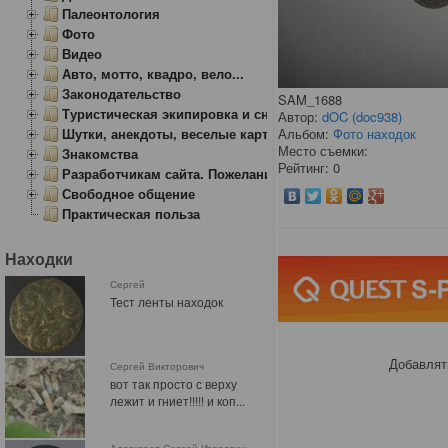
Палеонтология
Фото
Видео
Авто, мотто, квадро, вело...
Законодательство
SAM_1688
Туристическая экипировка и снаряжение
Автор:
dOC (doc938)
Альбом:
Фото находок
Шутки, анекдоты, веселые картинки
Место съемки:
Знакомства
Рейтинг: 0
Разработчикам сайта. Пожелания, замечания.
Свободное общение
Практическая польза
Находки
Сергей
Тест ленты находок
Добавлят
Сергей Викторович
вот так просто с верху
лежит и гниет!!!!! и коп...